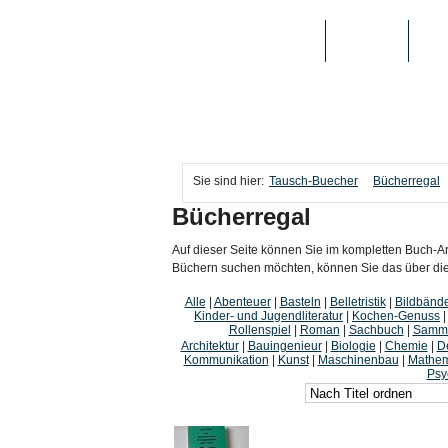
TAUSCH-BUECHER
BÜCHER
MED
Sie sind hier:
Tausch-Buecher
Bücherregal
Bücherregal
Auf dieser Seite können Sie im kompletten Buch-Ar
Büchern suchen möchten, können Sie das über die i
Alle
|
Abenteuer
|
Basteln
|
Belletristik
|
Bildbänd
Kinder- und Jugendliteratur
|
Kochen-Genuss
Rollenspiel
|
Roman
|
Sachbuch
|
Samme
Architektur
|
Bauingenieur
|
Biologie
|
Chemie
|
D
Kommunikation
|
Kunst
|
Maschinenbau
|
Mathem
Psy