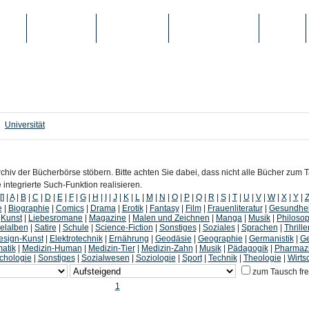
IEN
TOP-LISTEN
SCHULE/UNI
REGISTRIERUNG
LOGIN
Universität
chiv der Bücherbörse stöbern. Bitte achten Sie dabei, dass nicht alle Bücher zum
ntegrierte Such-Funktion realisieren.
[]
|
A
|
B
|
C
|
D
|
E
|
F
|
G
|
H
|
I
|
J
|
K
|
L
|
M
|
N
|
O
|
P
|
Q
|
R
|
S
|
T
|
U
|
V
|
W
|
X
|
Y
|
e
|
Biographie
|
Comics
|
Drama
|
Erotik
|
Fantasy
|
Film
|
Frauenliteratur
|
Gesundhei
|
Kunst
|
Liebesromane
|
Magazine
|
Malen und Zeichnen
|
Manga
|
Musik
|
Philosop
lalben
|
Satire
|
Schule
|
Science-Fiction
|
Sonstiges
|
Soziales
|
Sprachen
|
Thrille
esign-Kunst
|
Elektrotechnik
|
Ernährung
|
Geodäsie
|
Geographie
|
Germanistik
|
Ge
atik
|
Medizin-Human
|
Medizin-Tier
|
Medizin-Zahn
|
Musik
|
Pädagogik
|
Pharmaz
chologie
|
Sonstiges
|
Sozialwesen
|
Soziologie
|
Sport
|
Technik
|
Theologie
|
Wirts
zum Tausch fr
1