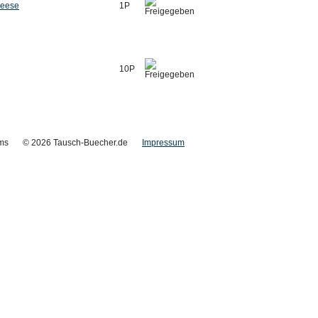
reese
1P
10P
ms
© 2026 Tausch-Buecher.de
Impressum