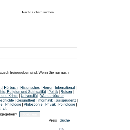
 Tausch freigegeben sind. Wenn Sie nur nach
Z
t
|
Hörbuch
|
Historisches
|
Horror
|
International
|
hie, Religion und Spiritualität
|
Politik
|
Reisen
|
r und Krimis
|
Universität
|
Wanderbücher
schichte
|
Gesundheit
|
Informatik
|
Jurisprudenz
|
ie
|
Philologie
|
Philosophie
|
Physik
|
Politologie
|
chaft
eigegeben?
Preis
Suche