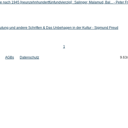
 nach 1945 [neunzehnhundertfünfundvierzig] : Salinger, Malamud, Bal... - Peter F
tung und andere Schriften & Das Unbehagen in der Kultur - Sigmund Freud
1
AGBs
Datenschutz
9.63