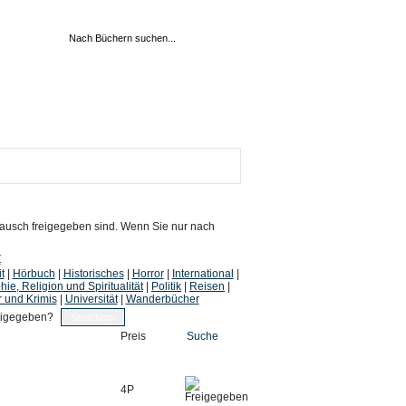
 Tausch freigegeben sind. Wenn Sie nur nach
Z
t
|
Hörbuch
|
Historisches
|
Horror
|
International
|
hie, Religion und Spiritualität
|
Politik
|
Reisen
|
r und Krimis
|
Universität
|
Wanderbücher
eigegeben?
Preis
Suche
4P