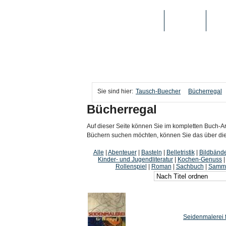
TAUSCH-BUECHER
BÜCHER
MED
Sie sind hier:
Tausch-Buecher
Bücherregal
Bücherregal
Auf dieser Seite können Sie im kompletten Buch-Ar
Büchern suchen möchten, können Sie das über die i
Alle
|
Abenteuer
|
Basteln
|
Belletristik
|
Bildbänd
Kinder- und Jugendliteratur
|
Kochen-Genuss
Rollenspiel
|
Roman
|
Sachbuch
|
Samme
Seidenmalerei 