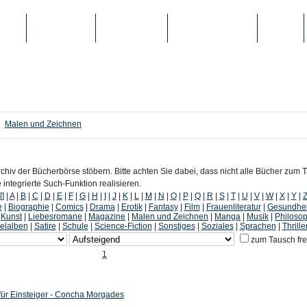
IEN
TOP-LISTEN
SCHULE/UNI
REGISTRIERUNG
LOGIN
Malen und Zeichnen
chiv der Bücherbörse stöbern. Bitte achten Sie dabei, dass nicht alle Bücher zum
ntegrierte Such-Funktion realisieren.
[]
|
A
|
B
|
C
|
D
|
E
|
F
|
G
|
H
|
I
|
J
|
K
|
L
|
M
|
N
|
O
|
P
|
Q
|
R
|
S
|
T
|
U
|
V
|
W
|
X
|
Y
|
e
|
Biographie
|
Comics
|
Drama
|
Erotik
|
Fantasy
|
Film
|
Frauenliteratur
|
Gesundhei
|
Kunst
|
Liebesromane
|
Magazine
|
Malen und Zeichnen
|
Manga
|
Musik
|
Philosop
lalben
|
Satire
|
Schule
|
Science-Fiction
|
Sonstiges
|
Soziales
|
Sprachen
|
Thrille
zum Tausch fr
1
für Einsteiger - Concha Morgades