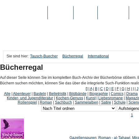
TAUSCH-BUECHER
BÜCHER
MEDIEN
TOP-LISTEN
SC
Sie sind hier:
Tausch-Buecher
Bücherregal
International
Bücherregal
Auf dieser Seite können Sie im kompletten Buch-Archiv der Bücherbörse stöbern. B
Büchern suchen möchten, können Sie das über die integrierte Such-Funktion reali
[]
|
A
|
B
|
C
|
D
|
E
|
F
|
G
|
H
|
I
|
J
Alle
|
Abenteuer
|
Basteln
|
Belletristik
|
Bildbände
|
Biographie
|
Comics
|
Drama
Kinder- und Jugendliteratur
|
Kochen-Genuss
|
Kunst
|
Liebesromane
|
Magazi
Rollenspiel
|
Roman
|
Sachbuch
|
Sammelalben
|
Satire
|
Schule
|
Scienc
1
Gazellenspuren: Roman - al-Tahawi, Mira