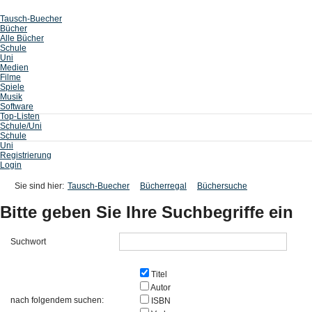
Tausch-Buecher
Bücher
Alle Bücher
Schule
Uni
Medien
Filme
Spiele
Musik
Software
Top-Listen
Schule/Uni
Schule
Uni
Registrierung
Login
Sie sind hier:
Tausch-Buecher
Bücherregal
Büchersuche
Bitte geben Sie Ihre Suchbegriffe ein
Suchwort
Titel
Autor
nach folgendem suchen:
ISBN