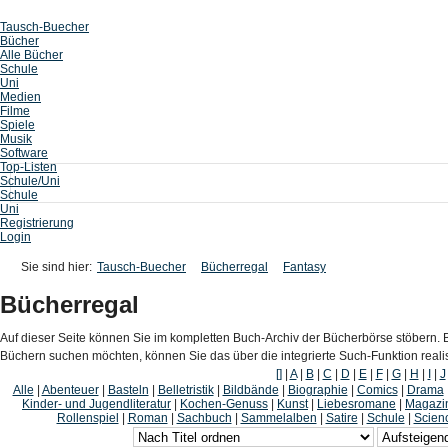
Tausch-Buecher
Bücher
Alle Bücher
Schule
Uni
Medien
Filme
Spiele
Musik
Software
Top-Listen
Schule/Uni
Schule
Uni
Registrierung
Login
Sie sind hier:
Tausch-Buecher
Bücherregal
Fantasy
Bücherregal
Auf dieser Seite können Sie im kompletten Buch-Archiv der Bücherbörse stöbern. B
Büchern suchen möchten, können Sie das über die integrierte Such-Funktion reali
[]
|
A
|
B
|
C
|
D
|
E
|
F
|
G
|
H
|
I
|
J
Alle
|
Abenteuer
|
Basteln
|
Belletristik
|
Bildbände
|
Biographie
|
Comics
|
Drama
Kinder- und Jugendliteratur
|
Kochen-Genuss
|
Kunst
|
Liebesromane
|
Magazi
Rollenspiel
|
Roman
|
Sachbuch
|
Sammelalben
|
Satire
|
Schule
|
Scienc