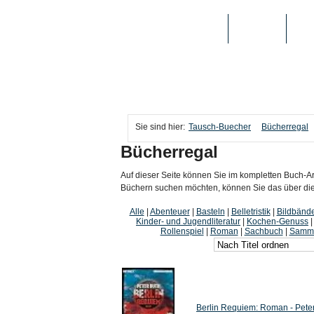
TAUSCH-BUECHER
BÜCHER
MED
Sie sind hier:
Tausch-Buecher
Bücherregal
Bücherregal
Auf dieser Seite können Sie im kompletten Buch-Ar
Büchern suchen möchten, können Sie das über die i
Alle
|
Abenteuer
|
Basteln
|
Belletristik
|
Bildbänd
Kinder- und Jugendliteratur
|
Kochen-Genuss
Rollenspiel
|
Roman
|
Sachbuch
|
Samme
Berlin Requiem: Roman - Pete