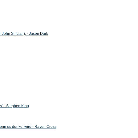
 John Sinclair). - Jason Dark
“ - Stephen King
enn es dunkel wird - Raven Cross