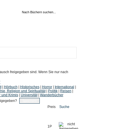
 Tausch freigegeben sind. Wenn Sie nur nach
Z
t
|
Hörbuch
|
Historisches
|
Horror
|
International
|
hie, Religion und Spiritualität
|
Politik
|
Reisen
|
r und Krimis
|
Universität
|
Wanderbücher
eigegeben?
Preis
Suche
1P