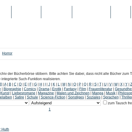
IEN
TOP-LISTEN
SCHULE/UNI
REGISTRIERUNG
LOGIN
Horror
chiv der Bücherbörse stöbern. Bitte achten Sie dabei, dass nicht alle Bücher zum
ntegrierte Such-Funktion realisieren.
[]
|
A
|
B
|
C
|
D
|
E
|
F
|
G
|
H
|
I
|
J
|
K
|
L
|
M
|
N
|
O
|
P
|
Q
|
R
|
S
|
T
|
U
|
V
|
W
|
X
|
Y
|
e
|
Biographie
|
Comics
|
Drama
|
Erotik
|
Fantasy
|
Film
|
Frauenliteratur
|
Gesundhei
|
Kunst
|
Liebesromane
|
Magazine
|
Malen und Zeichnen
|
Manga
|
Musik
|
Philosop
lalben
|
Satire
|
Schule
|
Science-Fiction
|
Sonstiges
|
Soziales
|
Sprachen
|
Thrille
zum Tausch fr
1
r Huth