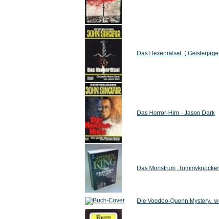
Das Hexenrätsel. ( Geisterjäger
Das Horror-Hirn - Jason Dark
Das Monstrum „Tommyknockers
Die Voodoo-Quenn Mystery.. w