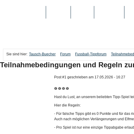
TAUSCH-BUECHER
BÜCHER
MEDIEN
TOP-LISTEN
SC
Sie sind hier:
Tausch-Buecher
Forum
Fussball-Tippforum
Teilnahmebed
Teilnahmebedingungen und Regeln zum
Post #1 geschrieben am 17.05.2026 - 16:27
⚽ ⚽ ⚽ ⚽
Hast du Lust, an unserem beliebten Tipp-Spiel
Hier die Regeln:
- Für falsche Tipps gibt es 0 Punkte und für das r
Auch nach möglichen Verlängerungen und Elfmeter
- Pro Spiel ist nur eine einzige Tippabgabe erlaub