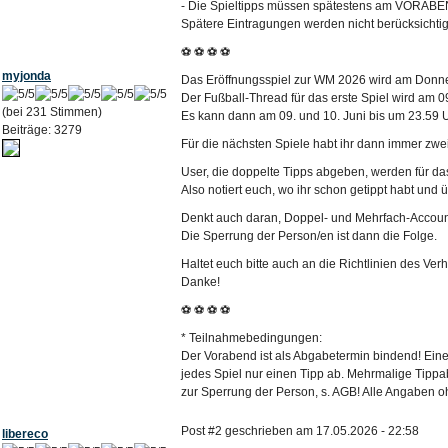
- Die Spieltipps müssen spätestens am VORABEN
Spätere Eintragungen werden nicht berücksichtig
⚽ ⚽ ⚽ ⚽
myjonda
Das Eröffnungsspiel zur WM 2026 wird am Donne
Der Fußball-Thread für das erste Spiel wird am 0
(bei 231 Stimmen)
Es kann dann am 09. und 10. Juni bis um 23.59 
Beiträge: 3279
Für die nächsten Spiele habt ihr dann immer zwe
User, die doppelte Tipps abgeben, werden für das j
Also notiert euch, wo ihr schon getippt habt und ü
Denkt auch daran, Doppel- und Mehrfach-Account
Die Sperrung der Person/en ist dann die Folge.
Haltet euch bitte auch an die Richtlinien des Ve
Danke!
⚽ ⚽ ⚽ ⚽
* Teilnahmebedingungen:
Der Vorabend ist als Abgabetermin bindend! Eine 
jedes Spiel nur einen Tipp ab. Mehrmalige Tipp
zur Sperrung der Person, s. AGB! Alle Angaben 
Post #2 geschrieben am 17.05.2026 - 22:58
libereco