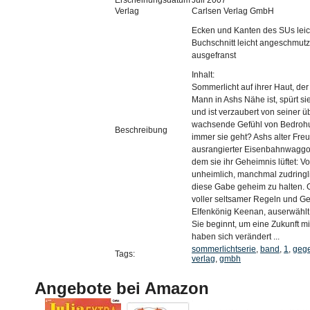
Erscheinungsdatum
Juli 2007
Verlag
Carlsen Verlag GmbH
Ecken und Kanten des SUs leich
Buchschnitt leicht angeschmutz
ausgefranst
Inhalt:
Sommerlicht auf ihrer Haut, de
Mann in Ashs Nähe ist, spürt si
und ist verzaubert von seiner ü
wachsende Gefühl von Bedrohung
Beschreibung
immer sie geht? Ashs alter Freun
ausrangierter Eisenbahnwaggon 
dem sie ihr Geheimnis lüftet: V
unheimlich, manchmal zudringlic
diese Gabe geheim zu halten. 
voller seltsamer Regeln und Ge
Elfenkönig Keenan, auserwählt
Sie beginnt, um eine Zukunft m
haben sich verändert ...
sommerlichtserie
,
band
,
1
,
geg
Tags:
verlag
,
gmbh
Angebote bei Amazon