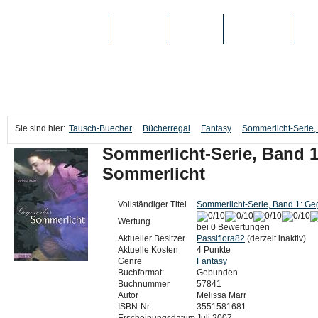
TAUSCH-BUECHER
BÜCHER
MEDIEN
TOP-LISTEN
SC
Sie sind hier:
Tausch-Buecher
Bücherregal
Fantasy
Sommerlicht-Serie,
Sommerlicht-Serie, Band 
Sommerlicht
Vollständiger Titel
Sommerlicht-Serie, Band 1: Ge
Wertung
bei 0 Bewertungen
Aktueller Besitzer
Passiflora82
(derzeit inaktiv)
Aktuelle Kosten
4 Punkte
Genre
Fantasy
Buchformat:
Gebunden
Buchnummer
57841
Autor
Melissa Marr
ISBN-Nr.
3551581681