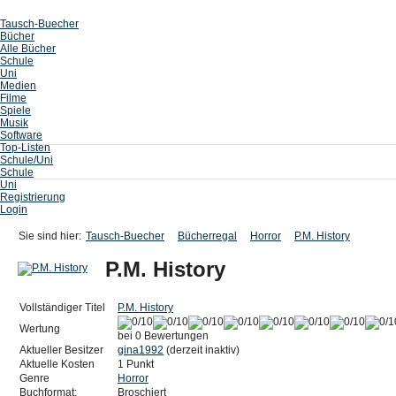
Tausch-Buecher
Bücher
Alle Bücher
Schule
Uni
Medien
Filme
Spiele
Musik
Software
Top-Listen
Schule/Uni
Schule
Uni
Registrierung
Login
Sie sind hier:
Tausch-Buecher
Bücherregal
Horror
P.M. History
P.M. History
Vollständiger Titel
P.M. History
Wertung
bei 0 Bewertungen
Aktueller Besitzer
gina1992
(derzeit inaktiv)
Aktuelle Kosten
1 Punkt
Genre
Horror
Buchformat:
Broschiert