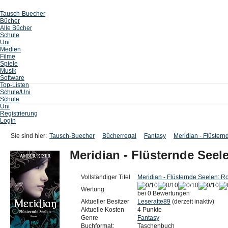
Tausch-Buecher
Bücher
Alle Bücher
Schule
Uni
Medien
Filme
Spiele
Musik
Software
Top-Listen
Schule/Uni
Schule
Uni
Registrierung
Login
Sie sind hier:
Tausch-Buecher
Bücherregal
Fantasy
Meridian - Flüster
Meridian - Flüsternde See
Vollständiger Titel
Meridian - Flüsternde Seelen: 
Wertung
bei 0 Bewertungen
Aktueller Besitzer
Leseratte89
(derzeit inaktiv)
Aktuelle Kosten
4 Punkte
Genre
Fantasy
Buchformat:
Taschenbuch