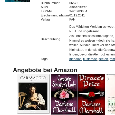
Buchnummer
66572
Autor
Amber Kizer
ISBN-Nr.
3426283654
Erscheinungsdatum
01.12.2011
Verlag
PAN
Das Mädchen Meridian schwebt i
NEU und ungelesen!
Als Fenestra ist es ihre Aufgab
Beschreibung
Himmel zu weisen – doch sie hat
wollen. Auf der Flucht vor den At
Kleinstadt, in der sie die Gegen
finden, bevor die Aternocti es tu
Tags:
meridian
,
flüsternde
,
seelen
,
rom
Angebote bei Amazon