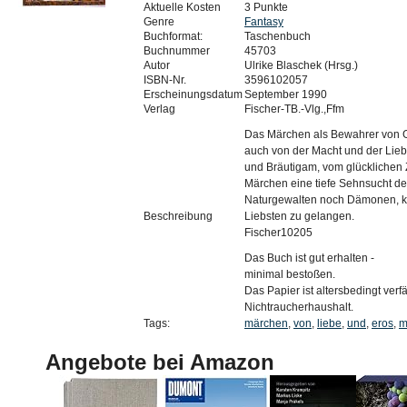
Aktuelle Kosten
3 Punkte
Genre
Fantasy
Buchformat:
Taschenbuch
Buchnummer
45703
Autor
Ulrike Blaschek (Hrsg.)
ISBN-Nr.
3596102057
Erscheinungsdatum
September 1990
Verlag
Fischer-TB.-Vlg.,Ffm
Das Märchen als Bewahrer von G
auch von der Macht und der Lieb
und Bräutigam, vom glücklichen
Märchen eine tiefe Sehnsucht d
Naturgewalten noch Dämonen, 
Beschreibung
Liebsten zu gelangen.
Fischer10205
Das Buch ist gut erhalten -
minimal bestoßen.
Das Papier ist altersbedingt verfä
Nichtraucherhaushalt.
Tags:
märchen
,
von
,
liebe
,
und
,
eros
,
m
Angebote bei Amazon