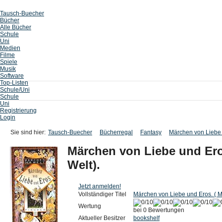
Tausch-Buecher
Bücher
Alle Bücher
Schule
Uni
Medien
Filme
Spiele
Musik
Software
Top-Listen
Schule/Uni
Schule
Uni
Registrierung
Login
Sie sind hier:
Tausch-Buecher
Bücherregal
Fantasy
Märchen von Liebe 
Märchen von Liebe und Ero
Welt).
Jetzt anmelden!
Vollständiger Titel
Märchen von Liebe und Eros. ( M
Wertung
bei 0 Bewertungen
Aktueller Besitzer
bookshelf