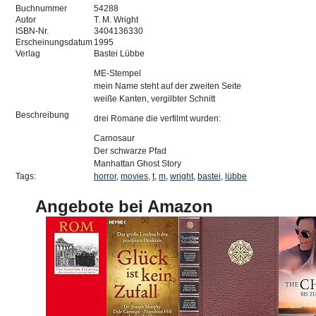
Buchnummer
54288
Autor
T. M. Wright
ISBN-Nr.
3404136330
Erscheinungsdatum
1995
Verlag
Bastei Lübbe
ME-Stempel
mein Name steht auf der zweiten Seite
weiße Kanten, vergilbter Schnitt
Beschreibung
drei Romane die verfilmt wurden:
Carnosaur
Der schwarze Pfad
Manhattan Ghost Story
Tags:
horror
,
movies
,
t
,
m
,
wright
,
bastei
,
lübbe
Angebote bei Amazon