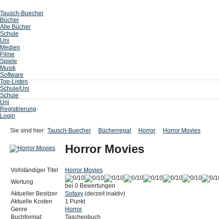
Tausch-Buecher
Bücher
Alle Bücher
Schule
Uni
Medien
Filme
Spiele
Musik
Software
Top-Listen
Schule/Uni
Schule
Uni
Registrierung
Login
Sie sind hier:
Tausch-Buecher
Bücherregal
Horror
Horror Movies
Horror Movies
Vollständiger Titel
Horror Movies
Wertung
bei 0 Bewertungen
Aktueller Besitzer
Sofaxy
(derzeit inaktiv)
Aktuelle Kosten
1 Punkt
Genre
Horror
Buchformat:
Taschenbuch