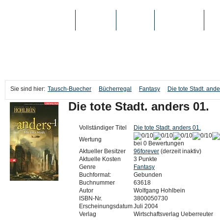
TAUSCH-BUECHER
BÜCHER
MEDIEN
TOP-LISTEN
SC
Sie sind hier:
Tausch-Buecher
Bücherregal
Fantasy
Die tote Stadt. ande
Die tote Stadt. anders 01.
Vollständiger Titel
Die tote Stadt. anders 01.
Wertung
bei 0 Bewertungen
Aktueller Besitzer
96forever
(derzeit inaktiv)
Aktuelle Kosten
3 Punkte
Genre
Fantasy
Buchformat:
Gebunden
Buchnummer
63618
Autor
Wolfgang Hohlbein
ISBN-Nr.
3800050730
Erscheinungsdatum
Juli 2004
Verlag
Wirtschaftsverlag Ueberreuter