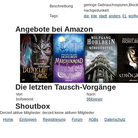
geringe Gebrauchsspuren,Block 
Beschreibung
nachgedunkelt
Tags:
die
,
tote
,
stadt
,
anders
,
01
,
wolf
Angebote bei Amazon
Die letzten Tausch-Vorgänge
Von
Nach
bollywood
96forever
Shoutbox
Derzeit aktive Mitglieder: derzeit keine aktiven Mitglieder
Home
Einloggen
Registrierung
Forum
AGBs
Datenschutz