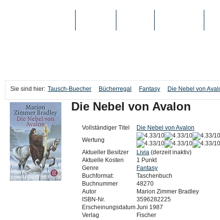
TAUSCH-BUECHER
BÜCHER
MEDIEN
TOP-LISTEN
SC
Sie sind hier:
Tausch-Buecher
Bücherregal
Fantasy
Die Nebel von Aval
Die Nebel von Avalon
Vollständiger Titel
Die Nebel von Avalon
Wertung
Aktueller Besitzer
Livia
(derzeit inaktiv)
Aktuelle Kosten
1 Punkt
Genre
Fantasy
Buchformat:
Taschenbuch
Buchnummer
48270
Autor
Marion Zimmer Bradley
ISBN-Nr.
3596282225
Erscheinungsdatum
Juni 1987
Verlag
Fischer