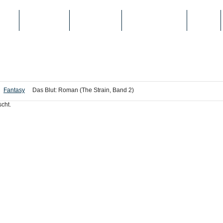
IEN
TOP-LISTEN
SCHULE/UNI
REGISTRIERUNG
LOGIN
Fantasy
Das Blut: Roman (The Strain, Band 2)
cht.