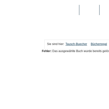
TAUSCH-BUECHER
BÜCHER
MED
Sie sind hier:
Tausch-Buecher
Bücherregal
Fehler:
Das ausgewählte Buch wurde bereits gelös