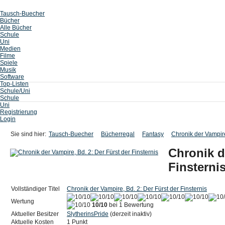
Tausch-Buecher
Bücher
Alle Bücher
Schule
Uni
Medien
Filme
Spiele
Musik
Software
Top-Listen
Schule/Uni
Schule
Uni
Registrierung
Login
Sie sind hier:
Tausch-Buecher
Bücherregal
Fantasy
Chronik der Vampire
Chronik d
Finsterni
Vollständiger Titel
Chronik der Vampire, Bd. 2: Der Fürst der Finsternis
Wertung
10/10
bei 1 Bewertung
Aktueller Besitzer
SlytherinsPride
(derzeit inaktiv)
Aktuelle Kosten
1 Punkt