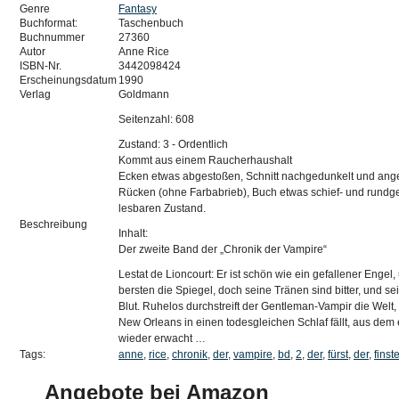
Genre
Fantasy
Buchformat:
Taschenbuch
Buchnummer
27360
Autor
Anne Rice
ISBN-Nr.
3442098424
Erscheinungsdatum
1990
Verlag
Goldmann
Seitenzahl: 608
Zustand: 3 - Ordentlich
Kommt aus einem Raucherhaushalt
Ecken etwas abgestoßen, Schnitt nachgedunkelt und ang
Rücken (ohne Farbabrieb), Buch etwas schief- und rundge
lesbaren Zustand.
Beschreibung
Inhalt:
Der zweite Band der „Chronik der Vampire“
Lestat de Lioncourt: Er ist schön wie ein gefallener Engel,
bersten die Spiegel, doch seine Tränen sind bitter, und sei
Blut. Ruhelos durchstreift der Gentleman-Vampir die Welt, b
New Orleans in einen todesgleichen Schlaf fällt, aus dem e
wieder erwacht …
Tags:
anne
,
rice
,
chronik
,
der
,
vampire
,
bd
,
2
,
der
,
fürst
,
der
,
finst
Angebote bei Amazon