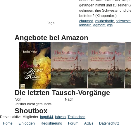
neuer Schwarm Nikos als skrupel
gefangen nimmt und zu seiner Ga
gelingen, ihre Schwester und di
befreien? (Klappentext)
charmed
,
zauberhafte
,
schweste
Tags:
lenhard
,
egmont
,
vgs
Angebote bei Amazon
Die letzten Tausch-Vorgänge
Von
Nach
-bisher nicht getauscht-
Shoutbox
Derzeit aktive Mitglieder:
ingo844
,
tahyaa
,
Trollinchen
Home
Einloggen
Registrierung
Forum
AGBs
Datenschutz