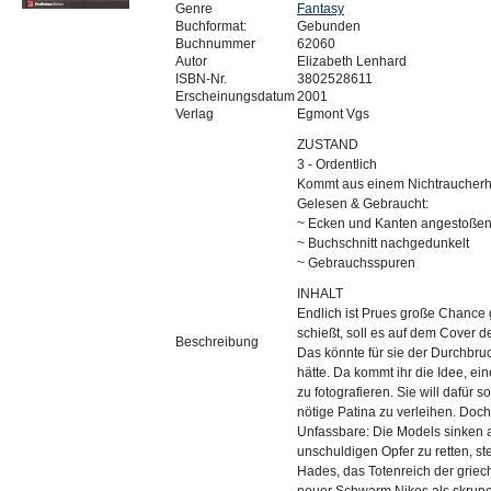
Genre
Fantasy
Buchformat:
Gebunden
Buchnummer
62060
Autor
Elizabeth Lenhard
ISBN-Nr.
3802528611
Erscheinungsdatum
2001
Verlag
Egmont Vgs
ZUSTAND
3 - Ordentlich
Kommt aus einem Nichtraucherh
Gelesen & Gebraucht:
~ Ecken und Kanten angestoße
~ Buchschnitt nachgedunkelt
~ Gebrauchsspuren
INHALT
Endlich ist Prues große Chance 
schießt, soll es auf dem Cover
Beschreibung
Das könnte für sie der Durchbru
hätte. Da kommt ihr die Idee, ei
zu fotografieren. Sie will dafür
nötige Patina zu verleihen. Doch
Unfassbare: Die Models sinken 
unschuldigen Opfer zu retten, s
Hades, das Totenreich der griec