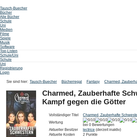
Tausch-Buecher
Bücher
Alle Bücher
Schule
Uni
Medien
Filme
Spiele
Musik
Software
Top-Listen
Schule/Uni
Schule
Uni
Registrierung
Login
Sie sind hier:
Tausch-Buecher
Bücherregal
Fantasy
Charmed, Zauberhaf
Charmed, Zauberhafte Schw
Kampf gegen die Götter
Vollständiger Titel
Charmed, Zauberhafte Schwester
Wertung
bei 0 Bewertungen
Aktueller Besitzer
lectrice
(derzeit inaktiv)
Aktuelle Kosten
2 Punkte