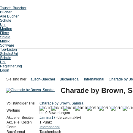
Tausch-Buecher
Bücher
Alle Bücher
Schule
Uni
Medien
Filme
Spiele
Musik
Software
Top-Listen
Schule/Uni
Schule
Uni
Registrierung
Login
Sie sind hier:
Tausch-Buecher
Bücherregal
International
Charade by Br
Charade by Brown, S
Vollständiger Titel
Charade by Brown, Sandra
Wertung
bei 0 Bewertungen
Aktueller Besitzer
Jamina17
(derzeit inaktiv)
Aktuelle Kosten
1 Punkt
Genre
International
Buchformat:
Taschenbuch