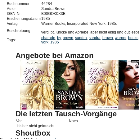
Buchnummer
46284
Autor
Sandra Brown
ISBN-Nr.
B00GOK0X3E
Erscheinungsdatum
1985
Verlag
Warner Books, Incorporated New York, 1985.
Beschreibung
vergilbt, Knicke und Abriebe, aber nicht eklig und gut lesb
charade
,
by
,
brown
,
sandra
,
sandra
,
brown
,
warner
,
books
Tags:
york
,
1985
Angebote bei Amazon
Die letzten Tausch-Vorgänge
Von
Nach
-bisher nicht getauscht-
Shoutbox