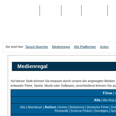
TAUSCH-BUECHER
BÜCHER
MEDIEN
TOP-LISTEN
SC
Sie sind hier:
Tausch-Buecher
Medienregal
Alle Plattformen
Action
Medienregal
Auf dieser Seite können Sie bequem durch unsere die angelegten Medien 
entweder Filme, Spiele, Musik oder Software), anschließend können Sie 
Filme
|
Alle
|
Blu-Ray
Action
Alle
|
Abenteuer
|
|
Anime
|
Bollywood
|
Deutsche Filme
|
Do
Romantik
|
Science Fiction
|
Sonstiges
|
Spo