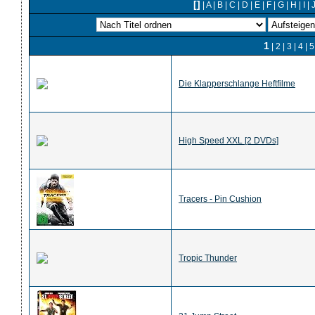
[]
|
A
|
B
|
C
|
D
|
E
|
F
|
G
|
H
|
I
|
1
|
2
|
3
|
4
|
5
Die Klapperschlange Heftfilme
High Speed XXL [2 DVDs]
Tracers - Pin Cushion
Tropic Thunder