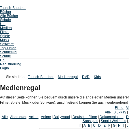
Tausch-Buecher
Bücher
Alle Bücher
Schule
Uni
Medien
Filme
Spiele
Musik
Software
Top-Listen
Schule/Uni
Schule
Uni
Registrierung
Login
Sie sind hier:
Tausch-Buecher
Medienregal
DVD
Kids
Medienregal
Auf dieser Seite können Sie bequem durch unsere die angelegten Medien unserer
Filme, Spiele, Musik oder Software), anschließend können Sie auch weitergehen
Filme
|
V
Alle
|
Blu-Ray
|
Alle
|
Abenteuer
|
Action
|
Anime
|
Bollywood
|
Deutsche Filme
|
Dokumentation
|
D
Sonstiges
|
Sport / Wellness
|
[]
|
A
|
B
|
C
|
D
|
E
|
F
|
G
|
H
|
I
|
J