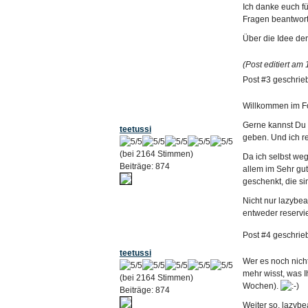
Ich danke euch fü
Fragen beantwort
Über die Idee de
(Post editiert am
Post #3 geschrie
Willkommen im Fo
Gerne kannst Du D
teetussi
geben. Und ich r
(bei 2164 Stimmen)
Da ich selbst we
Beiträge: 874
allem im Sehr gu
geschenkt, die si
Nicht nur lazybea
entweder reservie
Post #4 geschrie
teetussi
Wer es noch nicht
mehr wisst, was I
(bei 2164 Stimmen)
Wochen).
Beiträge: 874
Weiter so, lazybe