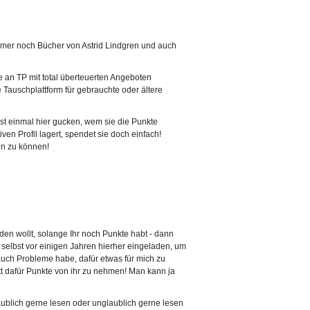
 immer noch Bücher von Astrid Lindgren und auch
te an TP mit total überteuerten Angeboten
 Tauschplattform für gebrauchte oder ältere
erst einmal hier gucken, wem sie die Punkte
en Profil lagert, spendet sie doch einfach!
en zu können!
den wollt, solange Ihr noch Punkte habt - dann
e selbst vor einigen Jahren hierher eingeladen, um
 auch Probleme habe, dafür etwas für mich zu
tatt dafür Punkte von ihr zu nehmen! Man kann ja
aublich gerne lesen oder unglaublich gerne lesen