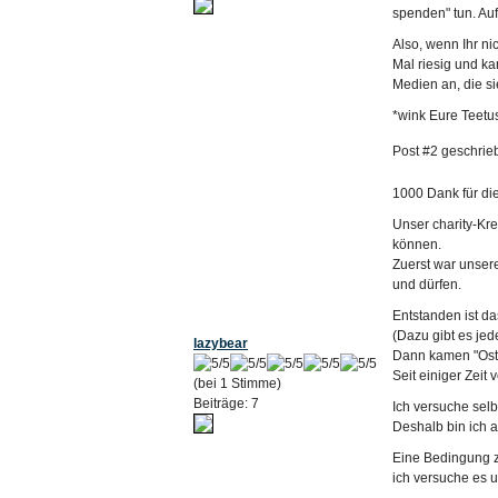
spenden" tun. Auf
Also, wenn Ihr ni
Mal riesig und k
Medien an, die si
*wink Eure Teetu
Post #2 geschrie
1000 Dank für die
Unser charity-Kre
können.
Zuerst war unsere
und dürfen.
Entstanden ist d
(Dazu gibt es jed
lazybear
Dann kamen "Ost
Seit einiger Zei
(bei 1 Stimme)
Beiträge: 7
Ich versuche sel
Deshalb bin ich a
Eine Bedingung z
ich versuche es 