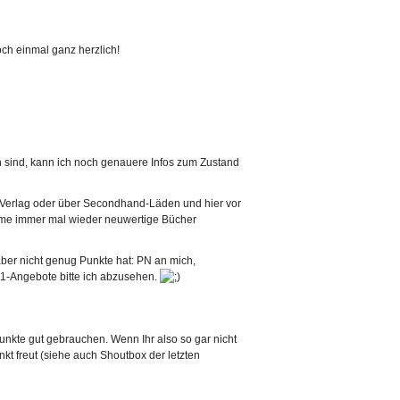
ch einmal ganz herzlich!
en sind, kann ich noch genauere Infos zum Zustand
m Verlag oder über Secondhand-Läden und hier vor
omme immer mal wieder neuwertige Bücher
aber nicht genug Punkte hat: PN an mich,
1:1-Angebote bitte ich abzusehen.
unkte gut gebrauchen. Wenn Ihr also so gar nicht
nkt freut (siehe auch Shoutbox der letzten