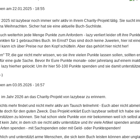
ben am 22.01.2025 - 18:55
2025 ist lazybear noch immer sehr aktiv in ihrem Charity-Projekt tätig. Sie sucht
 Weihnachten. Sicher hat sie eine aktuelle Buch-Suchliste.
uch weiterhin jede Menge Punkte zum Anfordern - lazy verliert leider oft ihre Punk
kten für 1 gebrauchtes Buch. Im Ernst? Das sind doch keine Juwelen, hier ist eine
 kann ich über Preise nur den Kopf schütteln. Aber das gehört hier nicht her!
ven" TP, die gar nicht mehr wissen, wo sie ihre vielen Punkte lassen sollen, sollten 
r eine gute Sache. Bevor Ihr Eure Punkte monate- oder jahrelang auf einem inaktiv
lazy hierher gelockt: Um ihr hier 50-100 Punkte spenden und sie damit unterstütz
ben am 03.05.2026 - 16:57
h im Jahr 2026 an das Charity-Projekt von lazybear zu erinnern.
ichts mehr findet und nicht mehr aktiv am Tausch teilnehmt - Euch aber nicht abmel
e doch für den guten Zweck. Das Projekt erklärt Euch lazybear selbst! Ich habe si
terstützen zu können. Sie hat schon viele Punkte von mir bekommen weil ich selbst
t kein Jahr, in dem ich sie nicht aktiv unterstütze und ihr viele Artikel spenden ans
 Arten spenden - mit Sachspenden oder mit Geld- oder Punktespenden!
hlich und unterstützt arme Menschen, die sich kein Buch leisten können aber ungl