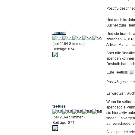
Post #5 geschrie
Und auch im Jahr 
Bücher zum Thema
teetussi
Und sie braucht a
zwischen 5-10 Pun
(bei 2164 Stimmen)
Artikel. Manchmal
Beiträge: 874
Aber alle "inakti
spenden können fü
Deshalb habe ich 
Eure Teetussi
Post #6 geschrie
Es wird Zeit, auc
Wenn Ihr selbst n
teetussi
spendet die Punkt
sie hier aktiv un
(bei 2164 Stimmen)
finden. Es vergeh
Beiträge: 874
auf verschiedene
Also spendet reic