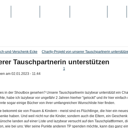
IEN
TOP-LISTEN
SCHULE/UNI
REGISTRIERUNG
LOGIN
ch-und-Verschenk-Ecke
Charity-Projekt von unserer Tauschpartnerin unterstütz
erer Tauschpartnerin unterstützen
1
ben am 02.01.2023 - 11:44
hr es in der Shoutbox gesehen? Unsere Tauschpartnerin lazybear unterstützt ein Chari
te, habe ich lazybear vor ungefähr 2 Jahren hierher "gelockt" und ihr hier einfac
nnte sogar einige Bücher von ihrer umfangreichen Wunschliste hier finden.
e bekommt sie von Frauen & Kindern - meist sind es Flüchtlinge, die hier ein neu
nke haben. Und weil nicht nur die Kinder, sondern auch die Eltern, ein Geschen
sche landen auf einer Liste und lazybear versucht auf den Tauschplattformen, die 
en, wie bei uns: Wer seine Punkte anderen TP spenden möchte, kann das ganz ein