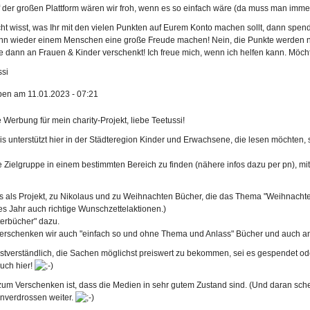
 der großen Plattform wären wir froh, wenn es so einfach wäre (da muss man immer
cht wisst, was Ihr mit den vielen Punkten auf Eurem Konto machen sollt, dann spende
ann wieder einem Menschen eine große Freude machen! Nein, die Punkte werden nic
e dann an Frauen & Kinder verschenkt! Ich freue mich, wenn ich helfen kann. Möchtet
ssi
ben am 11.01.2023 - 07:21
 Werbung für mein charity-Projekt, liebe Teetussi!
is unterstützt hier in der Städteregion Kinder und Erwachsene, die lesen möchten, 
 Zielgruppe in einem bestimmten Bereich zu finden (nähere infos dazu per pn), mitt
as als Projekt, zu Nikolaus und zu Weihnachten Bücher, die das Thema "Weihnachte
es Jahr auch richtige Wunschzettelaktionen.)
erbücher" dazu.
t verschenken wir auch "einfach so und ohne Thema und Anlass" Bücher und auch 
bstverständlich, die Sachen möglichst preiswert zu bekommen, sei es gespendet od
uch hier!
um Verschenken ist, dass die Medien in sehr gutem Zustand sind. (Und daran schei
unverdrossen weiter.