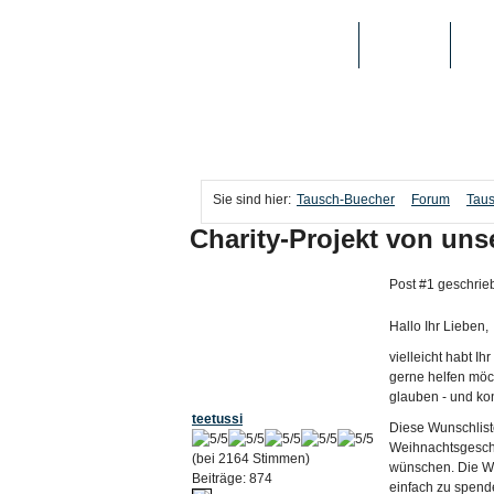
TAUSCH-BUECHER
BÜCHER
MED
Sie sind hier:
Tausch-Buecher
Forum
Taus
Charity-Projekt von uns
Post #1 geschrie
Hallo Ihr Lieben,
vielleicht habt I
gerne helfen möch
glauben - und ko
teetussi
Diese Wunschlist
Weihnachtsgesche
(bei 2164 Stimmen)
wünschen. Die Wün
Beiträge: 874
einfach zu spend