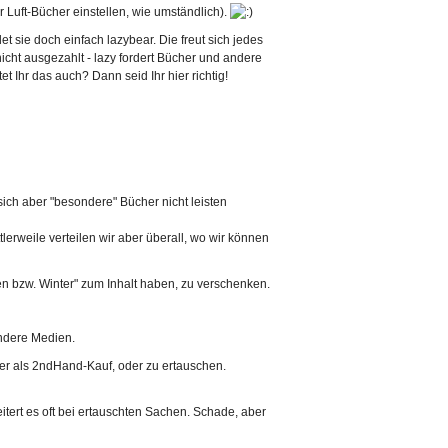
 Luft-Bücher einstellen, wie umständlich).
t sie doch einfach lazybear. Die freut sich jedes
ht ausgezahlt - lazy fordert Bücher und andere
 Ihr das auch? Dann seid Ihr hier richtig!
sich aber "besondere" Bücher nicht leisten
lerweile verteilen wir aber überall, wo wir können
n bzw. Winter" zum Inhalt haben, zu verschenken.
andere Medien.
er als 2ndHand-Kauf, oder zu ertauschen.
tert es oft bei ertauschten Sachen. Schade, aber