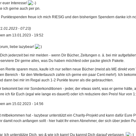
r euer Interesse!
e ich gerne auch per pn.
r Punktespenden freue ich mich RIESIG und den bisherigen Spendern danke ich no
 11.01.2023 - 07:23)
ben am 13.01.2023 - 19:52
rum, liebe lazybear!
ich jederzeit bei mir melden - wenn Dir Bücher, Zeitungen o. ä. bei mir aufgefall
eserviere Dir gerne alles, was Du haben möchtest oder packe gleich Pakete.
gen Rente sparen muss, kaufe ich nur selten neue Bücher (meist als ME direkt vo
ten Bereich - für den Weitertausch zahle ich gerne ein paar Cent mehr!). Ich bek
nd dann bei mir im Regal auch 1-2 Punkte teurer als die gebrauchten.
r bekommt bei mir Sonderkonditionen - jeder, der etwas sieht, was er gerne hätte, 
re ich für Euch (egal wie lange es dauert!) oder ich reduziere den Preis! Nur von 
ben am 15.02.2023 - 14:56
 mitbekommen hat - lazybear unterstützt ein Charity-Projekt und kann dafür Eure P
hr damit noch anfangen sollt - hier habt Ihr einen Abnehmer, der sich über jeden Pu
ar. Ich unterstütze Dich, wo & wie ich kann! Du kannst Dich darauf verlassen.