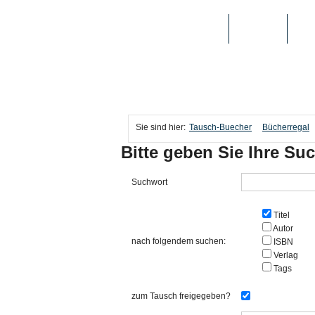
TAUSCH-BUECHER
BÜCHER
MED
Sie sind hier:
Tausch-Buecher
Bücherregal
Bitte geben Sie Ihre Suc
Suchwort
Titel
Autor
nach folgendem suchen:
ISBN
Verlag
Tags
zum Tausch freigegeben?