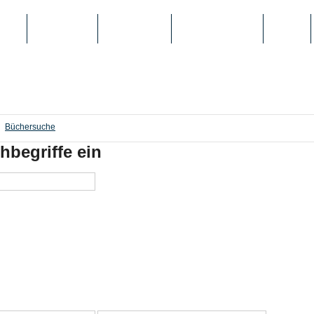
IEN
TOP-LISTEN
SCHULE/UNI
REGISTRIERUNG
LOGIN
Büchersuche
hbegriffe ein