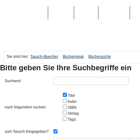
TAUSCH-BUECHER
BÜCHER
MEDIEN
TOP-LISTEN
SC
Sie sind hier:
Tausch-Buecher
Bücherregal
Büchersuche
Bitte geben Sie Ihre Suchbegriffe ein
Suchwort
Titel
Autor
nach folgendem suchen:
ISBN
Verlag
Tags
zum Tausch freigegeben?