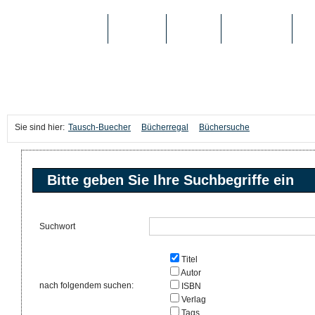
TAUSCH-BUECHER
BÜCHER
MEDIEN
TOP-LISTEN
SC
Sie sind hier:
Tausch-Buecher
Bücherregal
Büchersuche
Bitte geben Sie Ihre Suchbegriffe ein
Suchwort
Titel
Autor
nach folgendem suchen:
ISBN
Verlag
Tags