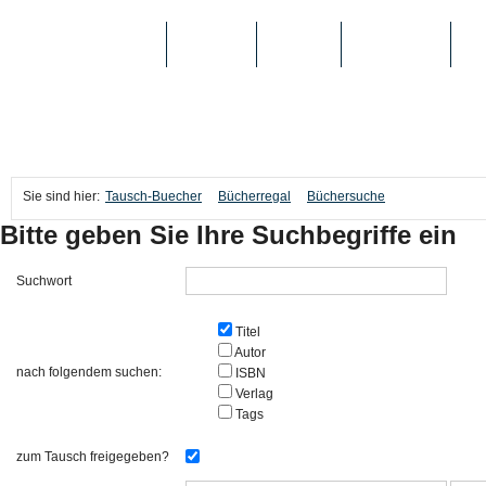
TAUSCH-BUECHER
BÜCHER
MEDIEN
TOP-LISTEN
SC
Sie sind hier:
Tausch-Buecher
Bücherregal
Büchersuche
Bitte geben Sie Ihre Suchbegriffe ein
Suchwort
Titel
Autor
nach folgendem suchen:
ISBN
Verlag
Tags
zum Tausch freigegeben?