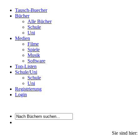
Tausch-Buecher
Bücher
Alle Bücher
Schule
Uni
Medien
Filme
Spiele
Musik
Software
Top-Listen
Schule/Uni
Schule
Uni
Registrierung
Login
Sie sind hier: