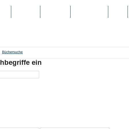
IEN
TOP-LISTEN
SCHULE/UNI
REGISTRIERUNG
LOGIN
Büchersuche
hbegriffe ein