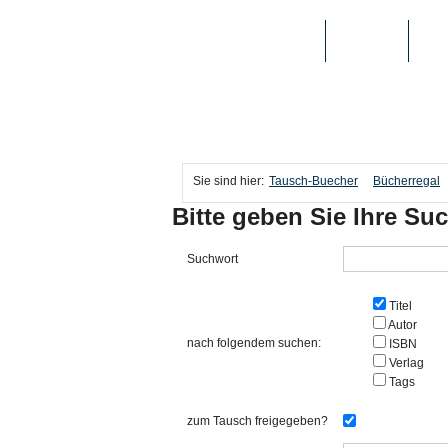
TAUSCH-BUECHER
BÜCHER
MED
Sie sind hier:
Tausch-Buecher
Bücherregal
Bitte geben Sie Ihre Suc
Suchwort
Titel
Autor
nach folgendem suchen:
ISBN
Verlag
Tags
zum Tausch freigegeben?