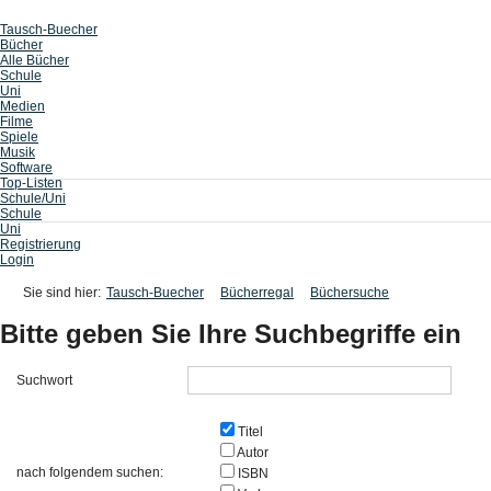
Tausch-Buecher
Bücher
Alle Bücher
Schule
Uni
Medien
Filme
Spiele
Musik
Software
Top-Listen
Schule/Uni
Schule
Uni
Registrierung
Login
Sie sind hier:
Tausch-Buecher
Bücherregal
Büchersuche
Bitte geben Sie Ihre Suchbegriffe ein
Suchwort
Titel
Autor
nach folgendem suchen:
ISBN