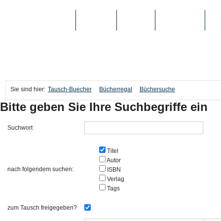
TAUSCH-BUECHER
BÜCHER
MEDIEN
TOP-LISTEN
SC
Sie sind hier:
Tausch-Buecher
Bücherregal
Büchersuche
Bitte geben Sie Ihre Suchbegriffe ein
Suchwort
Titel
Autor
nach folgendem suchen:
ISBN
Verlag
Tags
zum Tausch freigegeben?