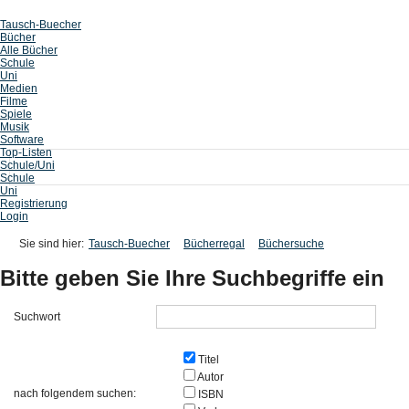
Tausch-Buecher
Bücher
Alle Bücher
Schule
Uni
Medien
Filme
Spiele
Musik
Software
Top-Listen
Schule/Uni
Schule
Uni
Registrierung
Login
Sie sind hier:
Tausch-Buecher
Bücherregal
Büchersuche
Bitte geben Sie Ihre Suchbegriffe ein
Suchwort
Titel
Autor
nach folgendem suchen:
ISBN