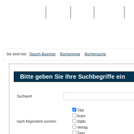
TAUSCH-BUECHER
BÜCHER
MEDIEN
TOP-LISTEN
SC
Sie sind hier:
Tausch-Buecher
Bücherregal
Büchersuche
Bitte geben Sie Ihre Suchbegriffe ein
Suchwort
Titel
Autor
nach folgendem suchen:
ISBN
Verlag
Tags