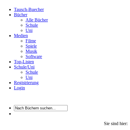
Tausch-Buecher
Bücher
Alle Bücher
Schule
Uni
Medien
Filme
Spiele
Musik
Software
Top-Listen
Schule/Uni
Schule
Uni
Registrierung
Login
Sie sind hier: