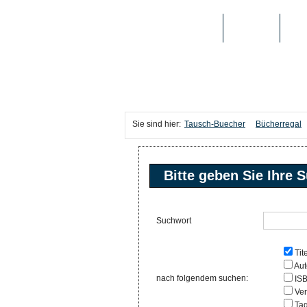
TAUSCH-BUECHER
BÜCHER
MED
Sie sind hier:
Tausch-Buecher
Bücherregal
Bitte geben Sie Ihre S
Suchwort
Tite
Aut
nach folgendem suchen:
IS
Ver
Ta