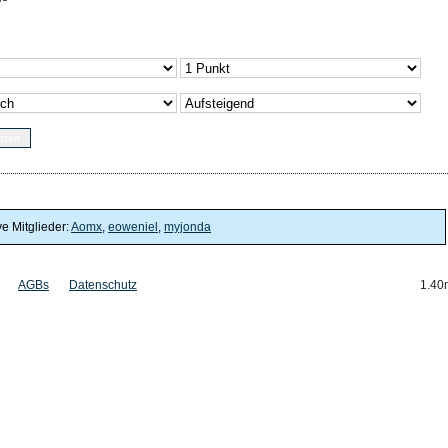
ve Mitglieder:
Aomx
,
eoweniel
,
myjonda
AGBs
Datenschutz
1.40