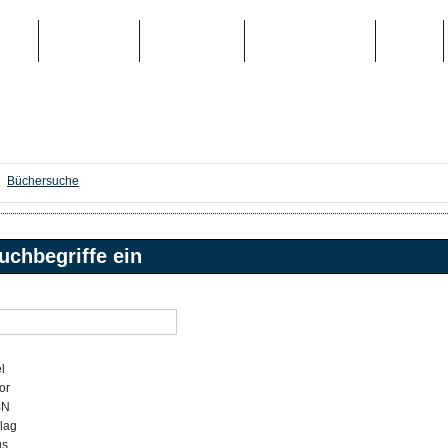
IEN
TOP-LISTEN
SCHULE/UNI
REGISTRIERUNG
LOGIN
Büchersuche
uchbegriffe ein
l
or
BN
lag
gs