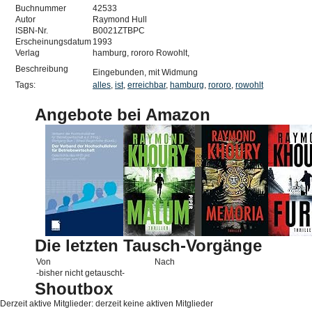
Buchnummer
42533
Autor
Raymond Hull
ISBN-Nr.
B0021ZTBPC
Erscheinungsdatum
1993
Verlag
hamburg, rororo Rowohlt,
Beschreibung
Eingebunden, mit Widmung
Tags:
alles
,
ist
,
erreichbar
,
hamburg
,
rororo
,
rowohlt
Angebote bei Amazon
Die letzten Tausch-Vorgänge
Von
Nach
-bisher nicht getauscht-
Shoutbox
Derzeit aktive Mitglieder: derzeit keine aktiven Mitglieder