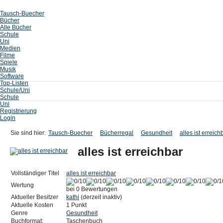
Tausch-Buecher
Bücher
Alle Bücher
Schule
Uni
Medien
Filme
Spiele
Musik
Software
Top-Listen
Schule/Uni
Schule
Uni
Registrierung
Login
Sie sind hier:
Tausch-Buecher
Bücherregal
Gesundheit
alles ist erreich
alles ist erreichbar
Vollständiger Titel
alles ist erreichbar
Wertung
bei 0 Bewertungen
Aktueller Besitzer
kathi
(derzeit inaktiv)
Aktuelle Kosten
1 Punkt
Genre
Gesundheit
Buchformat:
Taschenbuch