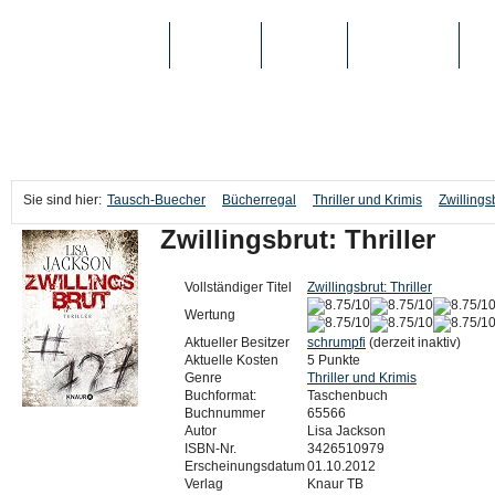
TAUSCH-BUECHER
BÜCHER
MEDIEN
TOP-LISTEN
SC
Sie sind hier:
Tausch-Buecher
Bücherregal
Thriller und Krimis
Zwillingsb
Zwillingsbrut: Thriller
Vollständiger Titel
Zwillingsbrut: Thriller
Wertung
Aktueller Besitzer
schrumpfi
(derzeit inaktiv)
Aktuelle Kosten
5 Punkte
Genre
Thriller und Krimis
Buchformat:
Taschenbuch
Buchnummer
65566
Autor
Lisa Jackson
ISBN-Nr.
3426510979
Erscheinungsdatum
01.10.2012
Verlag
Knaur TB