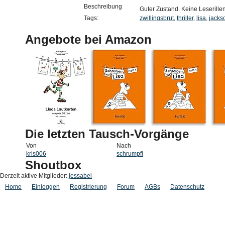
Beschreibung
Guter Zustand. Keine Leserille
Tags:
zwillingsbrut
,
thriller
,
lisa
,
jacks
Angebote bei Amazon
Die letzten Tausch-Vorgänge
Von
Nach
kris006
schrumpfi
Shoutbox
Derzeit aktive Mitglieder:
jessabel
Home
Einloggen
Registrierung
Forum
AGBs
Datenschutz