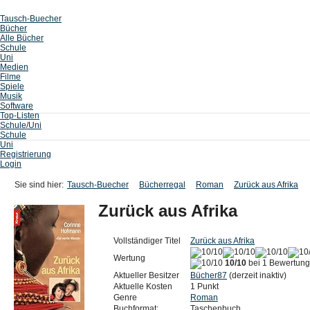
Tausch-Buecher
Bücher
Alle Bücher
Schule
Uni
Medien
Filme
Spiele
Musik
Software
Top-Listen
Schule/Uni
Schule
Uni
Registrierung
Login
Sie sind hier:
Tausch-Buecher
Bücherregal
Roman
Zurück aus Afrika
Zurück aus Afrika
Vollständiger Titel
Zurück aus Afrika
Wertung
10/10
bei 1 Bewertung
Aktueller Besitzer
Bücher87
(derzeit inaktiv)
Aktuelle Kosten
1 Punkt
Genre
Roman
Buchformat:
Taschenbuch