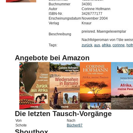
Buchnummer
34391
Autor
Corinne Hofmann
ISBN-Nr.
3426777177
Erscheinungsdatum
November 2004
Verlag
Knaur
preisred. Maengelexemplar
Beschreibung
Nachfolgeroman von \"die weis
Tags:
zurück
,
aus
,
afrika
,
corinne
,
hof
Angebote bei Amazon
Die letzten Tausch-Vorgänge
Von
Nach
Schote
Bücher87
Shoutbox