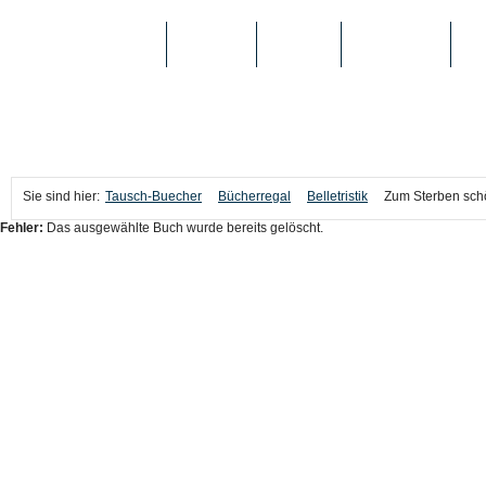
TAUSCH-BUECHER
BÜCHER
MEDIEN
TOP-LISTEN
SC
Sie sind hier:
Tausch-Buecher
Bücherregal
Belletristik
Zum Sterben schön
Fehler:
Das ausgewählte Buch wurde bereits gelöscht.