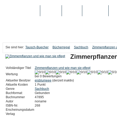
TAUSCH-BUECHER
BÜCHER
MEDIEN
TOP-LISTEN
SC
Sie sind hier:
Tausch-Buecher
Bücherregal
Sachbuch
Zimmerpflanzen u
Zimmerpflanzen
Vollständiger Titel
Zimmerpflanzen und wie man sie pflegt
Wertung
bei 0 Bewertungen
Aktueller Besitzer
eisblumeee
(derzeit inaktiv)
Aktuelle Kosten
1 Punkt
Genre
Sachbuch
Buchformat:
Gebunden
Buchnummer
47895
Autor
noname
ISBN-Nr.
268
Erscheinungsdatum
Verlag