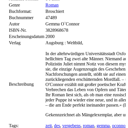
Genre
Roman
Buchformat:
Broschiert
Buchnummer
47489
Autor
Gemma O`Connor
ISBN-Nr.
3828968678
Erscheinungsdatum
2000
Verlag
Augsburg : Weltbild,
In der altehrwürdigen Universitätsstadt Oxf
hellichten Tag zwei alte Männer. Niemand au
Polizistin Juliet nimmt Notiz von diesem myst
sie, die einzige Augenzeugin des Geschehens,
Nachforschungen anstellt, stößt sie auf einen
zurückliegenden erschütternden Mordfall. –
Beschreibung
O'Connor erzählt mit großer poetischer Kraft
Verbrechen das Leben von Opfern und Tätern
Ihr Roman liest sich, als ob man eine russisch
jeder Puppe ist wieder eine neue, und in alle
– die am Ende perfekt ineinander passen.« (Br
Gekennzeichnet als Mängelexemplar, aber un
Tags:
zeit
,
des
,
vergebens
,
roman
,
gemma
,
oconnor