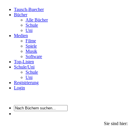
Tausch-Buecher
Bücher
Alle Bücher
Schule
Uni
Medien
Filme
Spiele
Musik
Software
Top-Listen
Schule/Uni
Schule
Uni
Registrierung
Login
Sie sind hier: