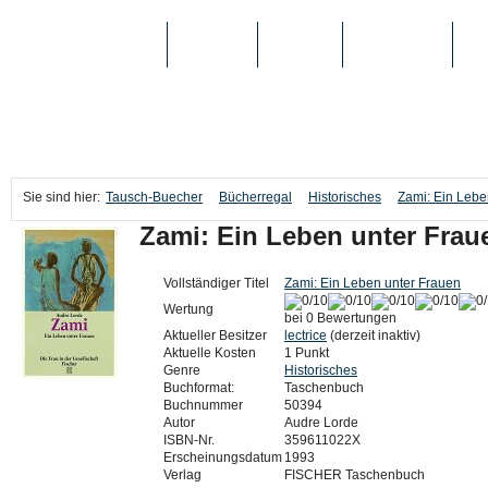
TAUSCH-BUECHER
BÜCHER
MEDIEN
TOP-LISTEN
SC
Sie sind hier:
Tausch-Buecher
Bücherregal
Historisches
Zami: Ein Lebe
Zami: Ein Leben unter Frau
Vollständiger Titel
Zami: Ein Leben unter Frauen
Wertung
bei 0 Bewertungen
Aktueller Besitzer
lectrice
(derzeit inaktiv)
Aktuelle Kosten
1 Punkt
Genre
Historisches
Buchformat:
Taschenbuch
Buchnummer
50394
Autor
Audre Lorde
ISBN-Nr.
359611022X
Erscheinungsdatum
1993
Verlag
FISCHER Taschenbuch