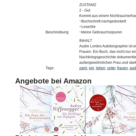
ZUSTAND
2 - Gut
Kommt aus einem Nichtraucherha
~Buchschnitt nachgedunkelt
~Leserille
Beschreibung
~kleine Gebrauchsspuren
INHALT
Audre Lordes Autobiographie ist e
Frauen. Ein Buch, das nicht nur e
Nachkriegsgeschichte dokumentier
außergewöhnlichen Frau und stark
Tags:
zami
,
ein
,
leben
,
unter
,
frauen
,
aud
Angebote bei Amazon