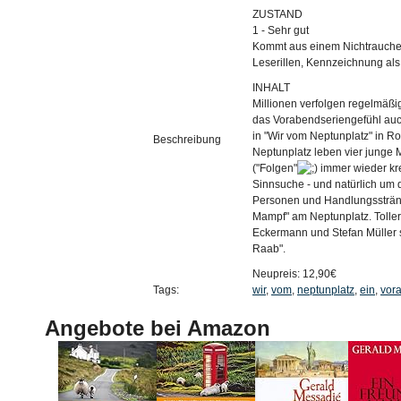
ZUSTAND
1 - Sehr gut
Kommt aus einem Nichtrauche
Leserillen, Kennzeichnung als
INHALT
Millionen verfolgen regelmäßi
das Vorabendseriengefühl auch
in "Wir vom Neptunplatz" in
Beschreibung
Neptunplatz leben vier junge 
("Folgen"
immer wieder kr
Sinnsuche - und natürlich um d
Personen und Handlungsstränge 
Mampf" am Neptunplatz. Toller U
Eckermann und Stefan Müller s
Raab".
Neupreis: 12,90€
Tags:
wir
,
vom
,
neptunplatz
,
ein
,
vor
Angebote bei Amazon