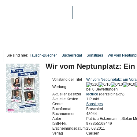
TAUSCH-BUECHER
BÜCHER
MEDIEN
TOP-LISTEN
SC
Sie sind hier:
Tausch-Buecher
Bücherregal
Sonstiges
Wir vom Neptunpl
Wir vom Neptunplatz: Ei
Vollständiger Titel
Wir vom Neptunplatz: Ein Vo
Wertung
bei 0 Bewertungen
Aktueller Besitzer
lectrice
(derzeit inaktiv)
Aktuelle Kosten
1 Punkt
Genre
Sonstiges
Buchformat:
Broschiert
Buchnummer
48044
Autor
Patricia Eckermann ; Stefan Mü
ISBN-Nr.
978355168449
Erscheinungsdatum
25.08.2011
Verlag
Carlsen