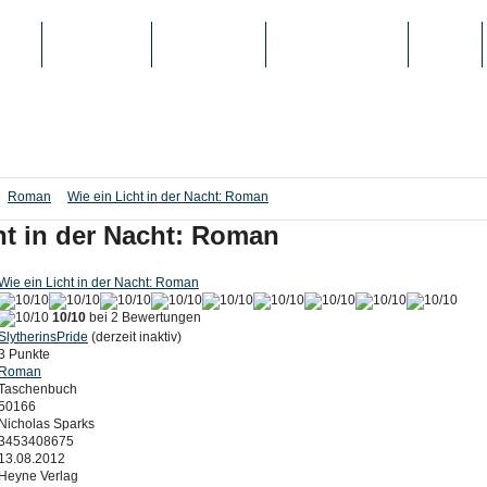
IEN
TOP-LISTEN
SCHULE/UNI
REGISTRIERUNG
LOGIN
Roman
Wie ein Licht in der Nacht: Roman
ht in der Nacht: Roman
Wie ein Licht in der Nacht: Roman
10/10
bei 2 Bewertungen
SlytherinsPride
(derzeit inaktiv)
3 Punkte
Roman
Taschenbuch
50166
Nicholas Sparks
3453408675
13.08.2012
Heyne Verlag