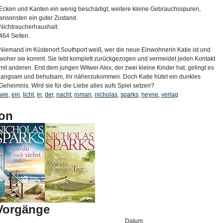
Ecken und Kanten ein wenig beschädigt, weitere kleine Gebrauchsspuren,
ansonsten ein guter Zustand.
Nichtraucherhaushalt.
464 Seiten.
Niemand im Küstenort Southport weiß, wer die neue Einwohnerin Katie ist und
woher sie kommt. Sie lebt komplett zurückgezogen und vermeidet jeden Kontakt
mit anderen. Erst dem jungen Witwer Alex, der zwei kleine Kinder hat, gelingt es
langsam und behutsam, ihr näherzukommen. Doch Katie hütet ein dunkles
Geheimnis. Wird sie für die Liebe alles aufs Spiel setzen?
wie
,
ein
,
licht
,
in
,
der
,
nacht
,
roman
,
nicholas
,
sparks
,
heyne
,
verlag
on
-Vorgänge
Datum