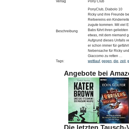
Verlag
Pony Club
PonyClub, Diabolo 10
Ricky und ihre Freunde be
Reitvereins ein Kinderreit
zugute kommen. Mit viel 
Babs führt ihren geliebt
Beschreibung
etwas, mit dem niemand g
Aufgrund dieses Unfalls v
er schon immer für gefährl
Nebensache für Ricky und i
Giaccomo zu retten …
Tags:
wettlauf
,
gegen
,
die
,
zeit
,
g
Angebote bei Amaz
Die letzten Tausch