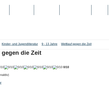
IEN
TOP-LISTEN
SCHULE/UNI
REGISTRIERUNG
LOGIN
Kinder- und Jugendliteratur
9 - 13 Jahre
Wettlauf gegen die Zeit
 gegen die Zeit
0/10
inaktiv)
ur