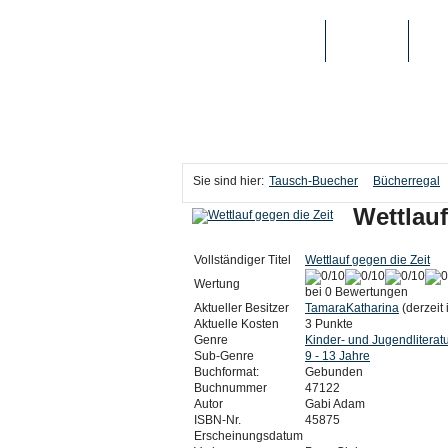
TAUSCH-BUECHER
BÜCHER
MED
Sie sind hier:
Tausch-Buecher
Bücherregal
Wettlauf
Vollständiger Titel
Wettlauf gegen die Zeit
Wertung
bei 0 Bewertungen
Aktueller Besitzer
TamaraKatharina
(derzeit 
Aktuelle Kosten
3 Punkte
Genre
Kinder- und Jugendliterat
Sub-Genre
9 - 13 Jahre
Buchformat:
Gebunden
Buchnummer
47122
Autor
Gabi Adam
ISBN-Nr.
45875
Erscheinungsdatum