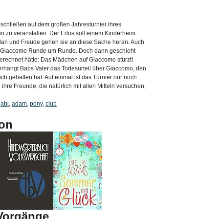
schließen auf dem großen Jahresturnier ihres
en zu veranstalten. Der Erlös soll einem Kinderheim
Elan und Freude gehen sie an diese Sache heran. Auch
en Giaccomo Runde um Runde. Doch dann geschieht
erechnet hätte: Das Mädchen auf Giaccomo stürzt!
erhängt Babs Vater das Todesurteil über Giaccomo, den
ich gehalten hat. Auf einmal ist das Turnier nur noch
hre Freunde, die natürlich mit allen Mitteln versuchen,
abi
,
adam
,
pony
,
club
on
-Vorgänge