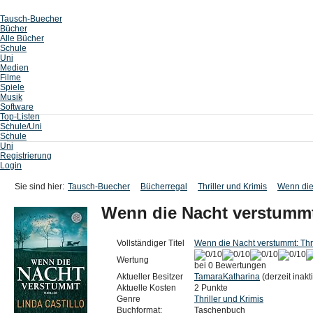
Tausch-Buecher
Bücher
Alle Bücher
Schule
Uni
Medien
Filme
Spiele
Musik
Software
Top-Listen
Schule/Uni
Schule
Uni
Registrierung
Login
Sie sind hier:
Tausch-Buecher
Bücherregal
Thriller und Krimis
Wenn die 
Wenn die Nacht verstummt:
Vollständiger Titel
Wenn die Nacht verstummt: Thri
Wertung
bei 0 Bewertungen
Aktueller Besitzer
TamaraKatharina
(derzeit inakti
Aktuelle Kosten
2 Punkte
Genre
Thriller und Krimis
Buchformat:
Taschenbuch