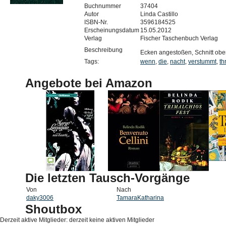
Buchnummer
37404
Autor
Linda Castillo
ISBN-Nr.
3596184525
Erscheinungsdatum
15.05.2012
Verlag
Fischer Taschenbuch Verlag
Beschreibung
Ecken angestoßen, Schnitt obe
Tags:
wenn
,
die
,
nacht
,
verstummt
,
thr
Angebote bei Amazon
Die letzten Tausch-Vorgänge
Von
Nach
daky3006
TamaraKatharina
Shoutbox
Derzeit aktive Mitglieder: derzeit keine aktiven Mitglieder