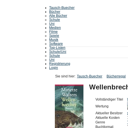
Tausch-Buecher
Bücher
Alle Bücher
Schule
Uni
Medien
Filme
Spiele
Musik
Software
Top-Listen
Schule/Uni
Schule
Uni
Registrierung
Login
Sie sind hier:
Tausch-Buecher
Bücherregal
Wellenbrec
Vollständiger Titel
Wertung
Aktueller Besitzer
Aktuelle Kosten
Genre
Buchformat: