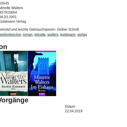
65645
Minette Walters
357910864
08.03.2001
Goldmann Verlag
benutzt und leichte Gebrauchspuren. Gelber Schnitt
wellenbrecher
,
roman
,
minette
,
walters
,
goldmann
,
verlag
on
-Vorgänge
Datum
22.04.2019