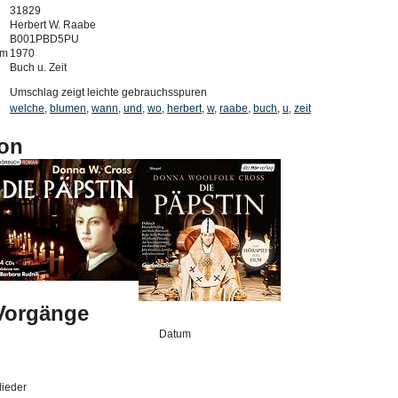
31829
Herbert W. Raabe
B001PBD5PU
um
1970
Buch u. Zeit
Umschlag zeigt leichte gebrauchsspuren
welche
,
blumen
,
wann
,
und
,
wo
,
herbert
,
w
,
raabe
,
buch
,
u
,
zeit
on
-Vorgänge
Datum
lieder