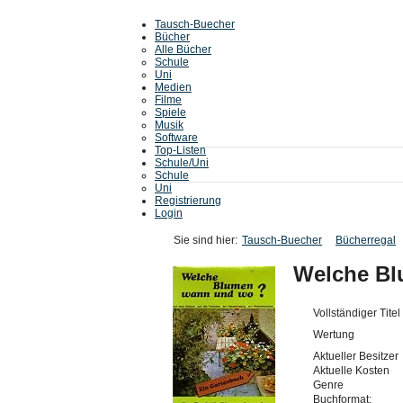
Tausch-Buecher
Bücher
Alle Bücher
Schule
Uni
Medien
Filme
Spiele
Musik
Software
Top-Listen
Schule/Uni
Schule
Uni
Registrierung
Login
Sie sind hier:
Tausch-Buecher
Bücherregal
Welche B
Vollständiger Titel
Wertung
Aktueller Besitzer
Aktuelle Kosten
Genre
Buchformat: