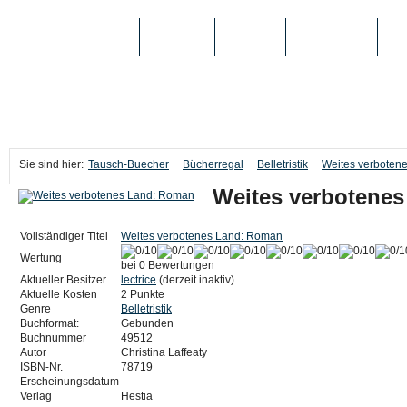
TAUSCH-BUECHER
BÜCHER
MEDIEN
TOP-LISTEN
SC
Sie sind hier:
Tausch-Buecher
Bücherregal
Belletristik
Weites verboten
Weites verbotene
Vollständiger Titel
Weites verbotenes Land: Roman
Wertung
bei 0 Bewertungen
Aktueller Besitzer
lectrice
(derzeit inaktiv)
Aktuelle Kosten
2 Punkte
Genre
Belletristik
Buchformat:
Gebunden
Buchnummer
49512
Autor
Christina Laffeaty
ISBN-Nr.
78719
Erscheinungsdatum
Verlag
Hestia