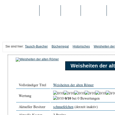
TAUSCH-BUECHER
BÜCHER
MEDIEN
TOP-LISTEN
SC
Sie sind hier:
Tausch-Buecher
Bücherregal
Historisches
Weisheiten der
Weisheiten der a
Vollständiger Titel
Weisheiten der alten Römer
Wertung
0/10
bei 0 Bewertungen
Aktueller Besitzer
schnuefelchen
(derzeit inaktiv)
Aktuelle Kosten
2 Punkte