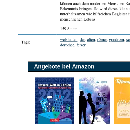
können auch dem modernen Menschen Rat,
Erkenntnis bringen. So wird dieses klein
unterhaltsamen wie hilfreichen Begleiter i
menschlichen Lebens.
159 Seiten
weisheiten
,
der
,
alten
,
römer
,
gondrom
,
se
Tags:
dorothee
,
fetzer
Angebote bei Amazon