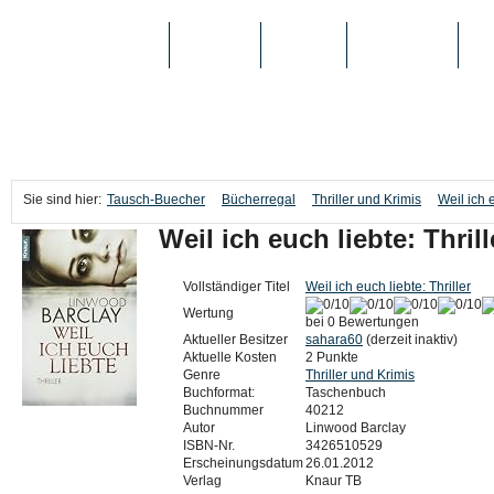
TAUSCH-BUECHER
BÜCHER
MEDIEN
TOP-LISTEN
SC
Sie sind hier:
Tausch-Buecher
Bücherregal
Thriller und Krimis
Weil ich e
Weil ich euch liebte: Thrill
Vollständiger Titel
Weil ich euch liebte: Thriller
Wertung
bei 0 Bewertungen
Aktueller Besitzer
sahara60
(derzeit inaktiv)
Aktuelle Kosten
2 Punkte
Genre
Thriller und Krimis
Buchformat:
Taschenbuch
Buchnummer
40212
Autor
Linwood Barclay
ISBN-Nr.
3426510529
Erscheinungsdatum
26.01.2012
Verlag
Knaur TB