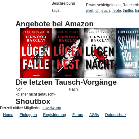
Beschreibung
Etwas schiefgelesen, Raucherh
Tags:
weil
,
ich
,
euch
,
liebte
,
thriller
,
li
Angebote bei Amazon
Die letzten Tausch-Vorgänge
Von
Nach
-bisher nicht getauscht-
Shoutbox
Derzeit aktive Mitglieder:
travelwurm
Home
Einloggen
Registrierung
Forum
AGBs
Datenschutz