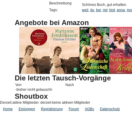
Beschreibung
Schönes Buch, gut erhalten.
Tags:
weil
,
du
,
bei
,
mir
,
bist
,
anna
,
mcp
Angebote bei Amazon
Die letzten Tausch-Vorgänge
Von
Nach
-bisher nicht getauscht-
Shoutbox
Derzeit aktive Mitglieder: derzeit keine aktiven Mitglieder
Home
Einloggen
Registrierung
Forum
AGBs
Datenschutz