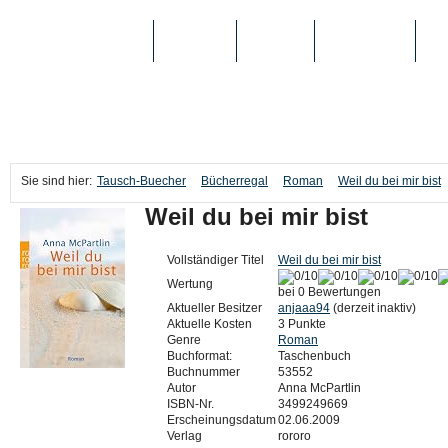
TAUSCH-BUECHER
BÜCHER
MEDIEN
TOP-LISTEN
SC
Sie sind hier:
Tausch-Buecher
Bücherregal
Roman
Weil du bei mir bist
Weil du bei mir bist
Vollständiger Titel
Weil du bei mir bist
Wertung
bei 0 Bewertungen
Aktueller Besitzer
anjaaa94
(derzeit inaktiv)
Aktuelle Kosten
3 Punkte
Genre
Roman
Buchformat:
Taschenbuch
Buchnummer
53552
Autor
Anna McPartlin
ISBN-Nr.
3499249669
Erscheinungsdatum
02.06.2009
Verlag
rororo